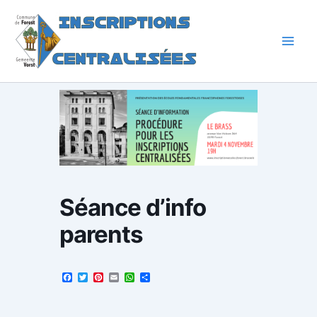
Aller
au
contenu
Séance d’info
parents
Facebook
Twitter
Pinterest
Email
WhatsApp
Partager