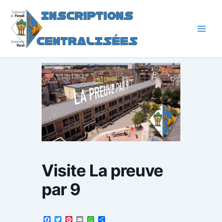
Aller
au
contenu
Visite La preuve
par 9
Facebook
Twitter
Pinterest
Email
WhatsApp
Partager